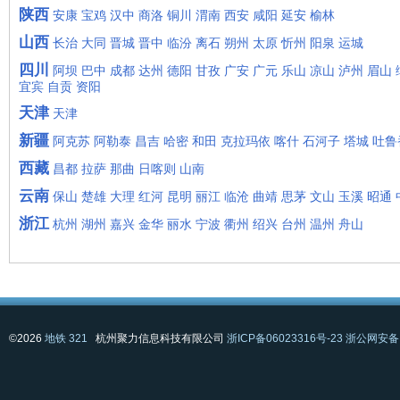
陕西
安康
宝鸡
汉中
商洛
铜川
渭南
西安
咸阳
延安
榆林
山西
长治
大同
晋城
晋中
临汾
离石
朔州
太原
忻州
阳泉
运城
四川
阿坝
巴中
成都
达州
德阳
甘孜
广安
广元
乐山
凉山
泸州
眉山
宜宾
自贡
资阳
天津
天津
新疆
阿克苏
阿勒泰
昌吉
哈密
和田
克拉玛依
喀什
石河子
塔城
吐鲁
西藏
昌都
拉萨
那曲
日喀则
山南
云南
保山
楚雄
大理
红河
昆明
丽江
临沧
曲靖
思茅
文山
玉溪
昭通
浙江
杭州
湖州
嘉兴
金华
丽水
宁波
衢州
绍兴
台州
温州
舟山
©2026
地铁 321
杭州聚力信息科技有限公司
浙ICP备06023316号-23
浙公网安备 3