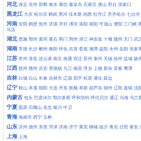
河北
保定
沧州
邯郸
衡水
廊坊
秦皇岛
石家庄
唐山
邢台
张家口
黑龙江
大庆
哈尔滨
鹤岗
黑河
佳木斯
鸡西
牡丹江
齐齐哈尔
七台河
河南
安阳
鹤壁
焦作
济源
开封
漯河
洛阳
南阳
平顶山
濮阳
三门峡
马店
湖北
恩施
鄂州
黄冈
黄石
荆门
荆州
潜江
神农架
十堰
随州
天门
武
湖南
常德
长沙
郴州
衡阳
怀化
吉首
娄底
湘潭
益阳
永州
岳阳
张家
江苏
常州
淮安
连云港
南京
南通
宿迁
苏州
泰州
无锡
徐州
盐城
扬
江西
抚州
赣州
吉安
景德镇
九江
南昌
萍乡
上饶
新余
宜春
鹰潭
吉林
白城
白山
长春
吉林市
辽源
四平
松原
通化
延边
辽宁
鞍山
本溪
朝阳
大连
丹东
抚顺
阜新
葫芦岛
锦州
辽阳
盘锦
沈
内蒙古
包头
巴彦淖尔
鄂尔多斯
呼和浩特
呼伦贝尔
通辽
乌海
乌兰
宁夏
固原
石嘴山
吴忠
银川
中卫
青海
海南市
西宁
玉树
山东
滨州
德州
东营
菏泽
济南
济宁
莱芜
聊城
临沂
青岛
日照
泰安
上海
上海