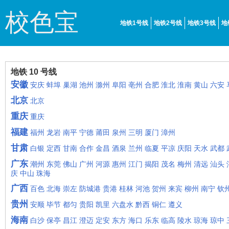
校色宝
地铁1号线
地铁2号线
地铁3号线
地
地铁 10 号线
安徽
安庆
蚌埠
巢湖
池州
滁州
阜阳
亳州
合肥
淮北
淮南
黄山
六安
北京
北京
重庆
重庆
福建
福州
龙岩
南平
宁德
莆田
泉州
三明
厦门
漳州
甘肃
白银
定西
甘南
合作
金昌
酒泉
兰州
临夏
平凉
庆阳
天水
武都
广东
潮州
东莞
佛山
广州
河源
惠州
江门
揭阳
茂名
梅州
清远
汕头
庆
中山
珠海
广西
百色
北海
崇左
防城港
贵港
桂林
河池
贺州
来宾
柳州
南宁
钦
贵州
安顺
毕节
都匀
贵阳
凯里
六盘水
黔西
铜仁
遵义
海南
白沙
保亭
昌江
澄迈
定安
东方
海口
乐东
临高
陵水
琼海
琼中