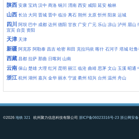
陕西
安康
宝鸡
汉中
商洛
铜川
渭南
西安
咸阳
延安
榆林
山西
长治
大同
晋城
晋中
临汾
离石
朔州
太原
忻州
阳泉
运城
四川
阿坝
巴中
成都
达州
德阳
甘孜
广安
广元
乐山
凉山
泸州
眉山
宜宾
自贡
资阳
天津
天津
新疆
阿克苏
阿勒泰
昌吉
哈密
和田
克拉玛依
喀什
石河子
塔城
吐鲁
西藏
昌都
拉萨
那曲
日喀则
山南
云南
保山
楚雄
大理
红河
昆明
丽江
临沧
曲靖
思茅
文山
玉溪
昭通
浙江
杭州
湖州
嘉兴
金华
丽水
宁波
衢州
绍兴
台州
温州
舟山
©2026
地铁 321
杭州聚力信息科技有限公司
浙ICP备06023316号-23
浙公网安备 3