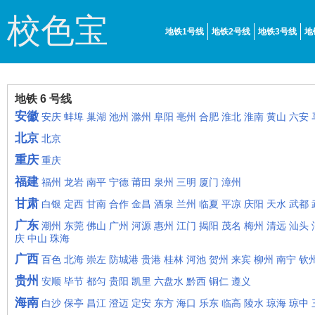
校色宝
地铁1号线
地铁2号线
地铁3号线
地
地铁 6 号线
安徽
安庆
蚌埠
巢湖
池州
滁州
阜阳
亳州
合肥
淮北
淮南
黄山
六安
北京
北京
重庆
重庆
福建
福州
龙岩
南平
宁德
莆田
泉州
三明
厦门
漳州
甘肃
白银
定西
甘南
合作
金昌
酒泉
兰州
临夏
平凉
庆阳
天水
武都
广东
潮州
东莞
佛山
广州
河源
惠州
江门
揭阳
茂名
梅州
清远
汕头
庆
中山
珠海
广西
百色
北海
崇左
防城港
贵港
桂林
河池
贺州
来宾
柳州
南宁
钦
贵州
安顺
毕节
都匀
贵阳
凯里
六盘水
黔西
铜仁
遵义
海南
白沙
保亭
昌江
澄迈
定安
东方
海口
乐东
临高
陵水
琼海
琼中