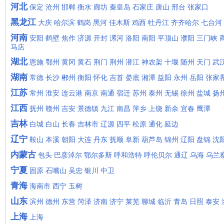
河北
保定
沧州
邯郸
衡水
廊坊
秦皇岛
石家庄
唐山
邢台
张家口
黑龙江
大庆
哈尔滨
鹤岗
黑河
佳木斯
鸡西
牡丹江
齐齐哈尔
七台河
河南
安阳
鹤壁
焦作
济源
开封
漯河
洛阳
南阳
平顶山
濮阳
三门峡
马店
湖北
恩施
鄂州
黄冈
黄石
荆门
荆州
潜江
神农架
十堰
随州
天门
武
湖南
常德
长沙
郴州
衡阳
怀化
吉首
娄底
湘潭
益阳
永州
岳阳
张家
江苏
常州
淮安
连云港
南京
南通
宿迁
苏州
泰州
无锡
徐州
盐城
扬
江西
抚州
赣州
吉安
景德镇
九江
南昌
萍乡
上饶
新余
宜春
鹰潭
吉林
白城
白山
长春
吉林市
辽源
四平
松原
通化
延边
辽宁
鞍山
本溪
朝阳
大连
丹东
抚顺
阜新
葫芦岛
锦州
辽阳
盘锦
沈
内蒙古
包头
巴彦淖尔
鄂尔多斯
呼和浩特
呼伦贝尔
通辽
乌海
乌兰
宁夏
固原
石嘴山
吴忠
银川
中卫
青海
海南市
西宁
玉树
山东
滨州
德州
东营
菏泽
济南
济宁
莱芜
聊城
临沂
青岛
日照
泰安
上海
上海